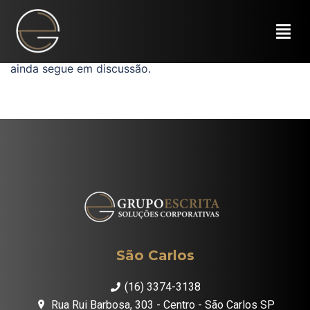
A exclusão do IRPJ/CSLL Lucro presumido foi
suspensa temporariamente. No entanto, o recurso
ainda segue em discussão.
São Carlos
(16) 3374-3138
Rua Rui Barbosa, 303 - Centro - São Carlos SP