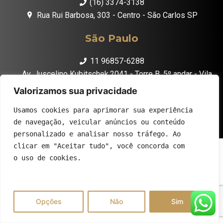
(16) 3374-3138
Rua Rui Barbosa, 303 - Centro - São Carlos SP
São Paulo
11 96857-6288
Av. Juscelino Kubitschek,2041 - Torre B, 5º andar - Vila
Olímpia - São Paulo SP
Valorizamos sua privacidade
Usamos cookies para aprimorar sua experiência
de navegação, veicular anúncios ou conteúdo
personalizado e analisar nosso tráfego. Ao
clicar em "Aceitar tudo", você concorda com
o uso de cookies.
Opções
Não
Sim