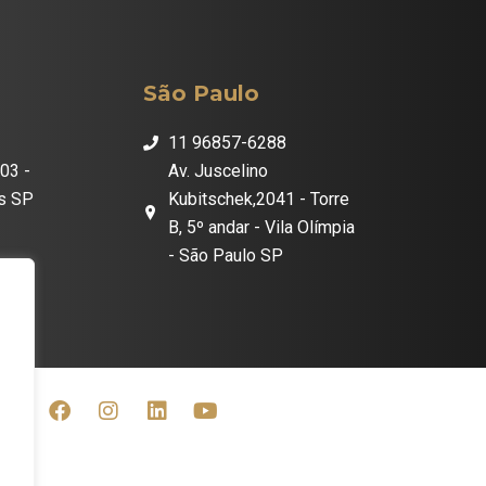
São Paulo
11 96857-6288
03 -
Av. Juscelino
os SP
Kubitschek,2041 - Torre
B, 5º andar - Vila Olímpia
- São Paulo SP