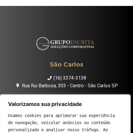
São Carlos
(16) 3374-3138
Rua Rui Barbosa, 303 - Centro - São Carlos SP
São Paulo
Valorizamos sua privacidade
11 96857-6288
Usamos cookies para aprimorar sua experiência
Av. Juscelino Kubitschek,2041 - Torre B, 5º andar - Vila
de navegação, veicular anúncios ou conteúdo
Olímpia - São Paulo SP
personalizado e analisar nosso tráfego. Ao