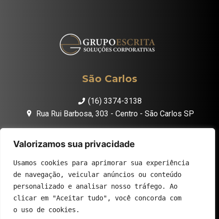
São Carlos
(16) 3374-3138
Rua Rui Barbosa, 303 - Centro - São Carlos SP
São Paulo
Valorizamos sua privacidade
11 96857-6288
Usamos cookies para aprimorar sua experiência
Av. Juscelino Kubitschek,2041 - Torre B, 5º andar - Vila
de navegação, veicular anúncios ou conteúdo
Olímpia - São Paulo SP
personalizado e analisar nosso tráfego. Ao
clicar em "Aceitar tudo", você concorda com
o uso de cookies.